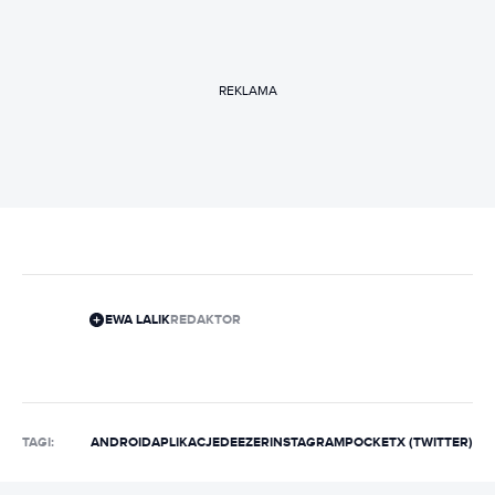
REKLAMA
EWA LALIK
REDAKTOR
TAGI:
ANDROID
APLIKACJE
DEEZER
INSTAGRAM
POCKET
X (TWITTER)