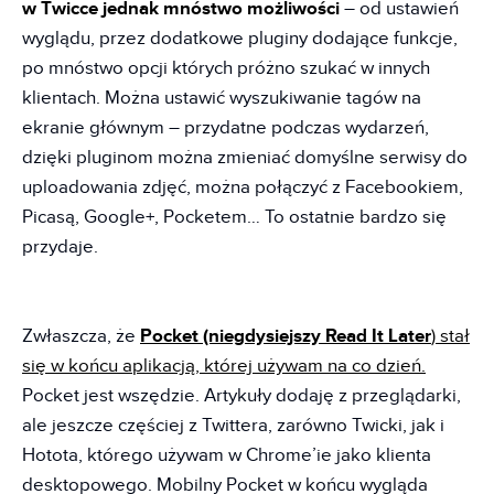
w Twicce jednak mnóstwo możliwości
– od ustawień
wyglądu, przez dodatkowe pluginy dodające funkcje,
po mnóstwo opcji których próżno szukać w innych
klientach. Można ustawić wyszukiwanie tagów na
ekranie głównym – przydatne podczas wydarzeń,
dzięki pluginom można zmieniać domyślne serwisy do
uploadowania zdjęć, można połączyć z Facebookiem,
Picasą, Google+, Pocketem… To ostatnie bardzo się
przydaje.
Zwłaszcza, że
Pocket (niegdysiejszy Read It Later
) stał
się w końcu aplikacją, której używam na co dzień.
Pocket jest wszędzie. Artykuły dodaję z przeglądarki,
ale jeszcze częściej z Twittera, zarówno Twicki, jak i
Hotota, którego używam w Chrome’ie jako klienta
desktopowego. Mobilny Pocket w końcu wygląda