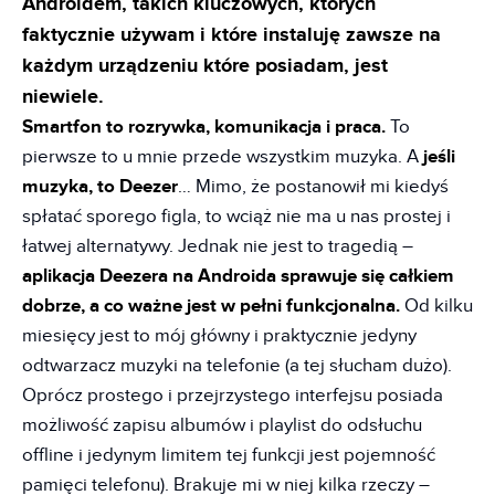
Androidem, takich kluczowych, których
faktycznie używam i które instaluję zawsze na
każdym urządzeniu które posiadam, jest
niewiele.
Smartfon to rozrywka, komunikacja i praca.
To
pierwsze to u mnie przede wszystkim muzyka. A
jeśli
muzyka, to Deezer
… Mimo, że postanowił mi kiedyś
spłatać sporego figla, to wciąż nie ma u nas prostej i
łatwej alternatywy. Jednak nie jest to tragedią –
aplikacja Deezera na Androida sprawuje się całkiem
dobrze, a co ważne jest w pełni funkcjonalna.
Od kilku
miesięcy jest to mój główny i praktycznie jedyny
odtwarzacz muzyki na telefonie (a tej słucham dużo).
Oprócz prostego i przejrzystego interfejsu posiada
możliwość zapisu albumów i playlist do odsłuchu
offline i jedynym limitem tej funkcji jest pojemność
pamięci telefonu). Brakuje mi w niej kilka rzeczy –