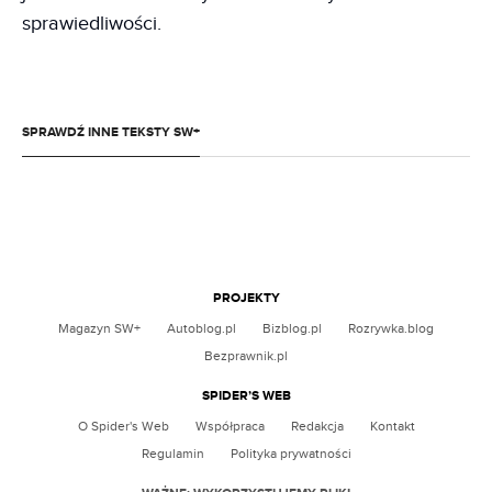
sprawiedliwości.
SPRAWDŹ INNE TEKSTY SW+
OPROGRAMOWANIE
05.08.2026 07:26
Banalni średniacy. Kto nam zabrał wstyd z
TECHNOLOGIE
03.08.2026 06:27
pierwszego razu?
Zrównoważona turystyka to ściema. Wydajemy
miliony i nie mierzymy efektów
PROJEKTY
MICHAŁ CHUDOLIŃSKI
Magazyn SW+
Autoblog.pl
Bizblog.pl
Rozrywka.blog
BARTOSZ KICIOR
Bezprawnik.pl
SPIDER’S WEB
O Spider's Web
Współpraca
Redakcja
Kontakt
Regulamin
Polityka prywatności