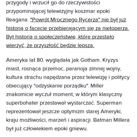
przygody i wrzucił go do rzeczywistości
przypominającej telewizyjny koszmar epoki
Reagana.
"Powrót Mrocznego Rycerza" nie był już
historią o facecie przebierającym się za nietoperza.
Był historią o społeczeństwie, które przestało
wierzyć, że przyszłość będzie lepsza.
Ameryka lat 80. wyglądała jak Gotham. Kryzys
miast, rosnąca przemoc, paranoja zimnej wojny,
kultura strachu napędzana przez telewizję i politycy
obiecujący "odzyskanie porządku". Miller
znakomicie wyczuł moment, w którym klasyczny
superbohater przestawał wystarczać. Superman
reprezentował jeszcze optymizm starej Ameryki,
kraju możliwości, marzeń i aspiracji. Batman Millera
był już człowiekiem epoki gniewu.