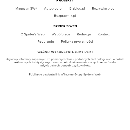
PROJEKTY
RAFAŁ PIKUŁA
Magazyn SW+
Autoblog.pl
Bizblog.pl
Rozrywka.blog
MICHAŁ CHUDOLIŃSKI
Bezprawnik.pl
SPIDER’S WEB
O Spider's Web
Współpraca
Redakcja
Kontakt
Regulamin
Polityka prywatności
WAŻNE: WYKORZYSTUJEMY PLIKI
Używamy informacji zapisanych za pomocą cookies i podobnych technologii m.in. w celach
reklamowych i statystycznych oraz w celu dostosowania naszych serwisów do
indywidualnych potrzeb użytkowników.
Publikacje zawierają linki afiliacyjne Grupy Spider’s Web.