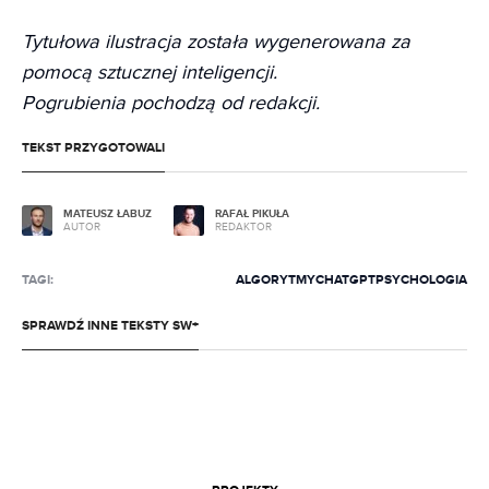
Tytułowa ilustracja została wygenerowana za
pomocą sztucznej inteligencji.
Pogrubienia pochodzą od redakcji.
TEKST PRZYGOTOWALI
MATEUSZ ŁABUZ
RAFAŁ PIKUŁA
AUTOR
REDAKTOR
TAGI:
ALGORYTMY
CHATGPT
PSYCHOLOGIA
SPRAWDŹ INNE TEKSTY SW+
GRY
10.08.2026 06:30
Dzieciak z szamba, który podbił Hollywood.
OPROGRAMOWANIE
05.08.2026 07:26
Historia Cliffa "CliffyB" Bleszinskiego
Banalni średniacy. Kto nam zabrał wstyd z
pierwszego razu?