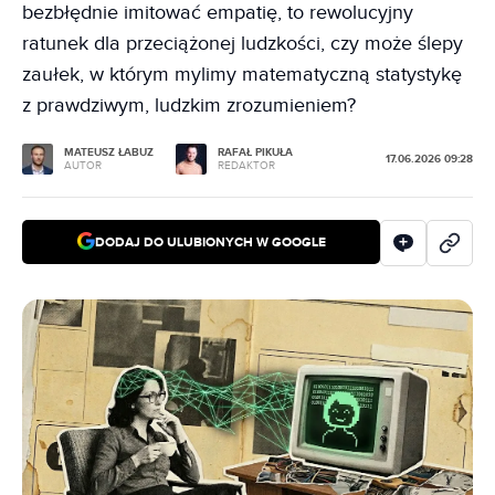
bezbłędnie imitować empatię, to rewolucyjny
ratunek dla przeciążonej ludzkości, czy może ślepy
zaułek, w którym mylimy matematyczną statystykę
z prawdziwym, ludzkim zrozumieniem?
MATEUSZ ŁABUZ
RAFAŁ PIKUŁA
17.06.2026 09:28
AUTOR
REDAKTOR
DODAJ DO ULUBIONYCH W GOOGLE