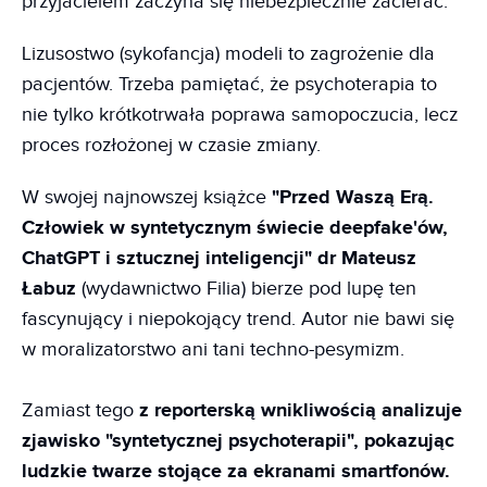
przyjacielem zaczyna się niebezpiecznie zacierać.
Lizusostwo (sykofancja) modeli to zagrożenie dla
pacjentów. Trzeba pamiętać, że psychoterapia to
nie tylko krótkotrwała poprawa samopoczucia, lecz
proces rozłożonej w czasie zmiany.
W swojej najnowszej książce
"Przed Waszą Erą.
Człowiek w syntetycznym świecie deepfake'ów,
ChatGPT i sztucznej inteligencji" dr Mateusz
Łabuz
(wydawnictwo Filia) bierze pod lupę ten
fascynujący i niepokojący trend. Autor nie bawi się
w moralizatorstwo ani tani techno-pesymizm.
Zamiast tego
z reporterską wnikliwością analizuje
zjawisko "syntetycznej psychoterapii", pokazując
ludzkie twarze stojące za ekranami smartfonów.