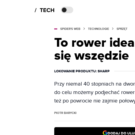
SPIDER'S WEB
TECHNOLOGIE
SPRZĘT
To rower idea
się wszędzie
LOKOWANIE PRODUKTU
: SHARP
Przy niemal 40 stopniach na dwo
do celu możemy podjechać rowerem
też po powrocie nie zajmie połow
PIOTR BARYCKI
DODAJ DO ULU