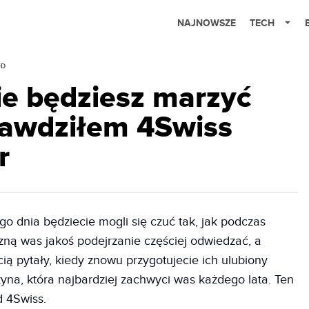
NAJNOWSZE
TECH
ÓD
ie będziesz marzyć
prawdziłem 4Swiss
r
ego dnia będziecie mogli się czuć tak, jak podczas
ną was jakoś podejrzanie częściej odwiedzać, a
cią pytały, kiedy znowu przygotujecie ich ulubiony
szyna, która najbardziej zachwyci was każdego lata. Ten
d 4Swiss.