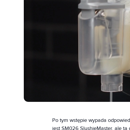
Po tym wstępie wypada odpowiedzi
jest SM026 SlushieMaster, ale ta 