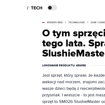
SPIDER'S WEB
TECHNOLOGIE
DOM I OGR
O tym sprzęc
tego lata. S
SlushieMaste
LOKOWANIE PRODUKTU
: 4SWISS
Jest sprzęt, który sprawi, że każd
wakacji nad morzem, znajomi zacz
wasze dzieci będą z niecierpliwoś
przysmak. I wreszcie - to jest ma
sprzęt to SM026 SlushieMaster o