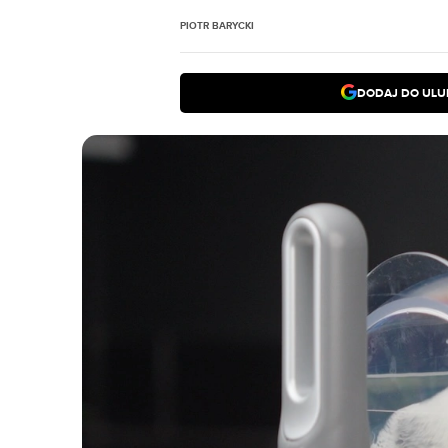
PIOTR BARYCKI
DODAJ DO ULU