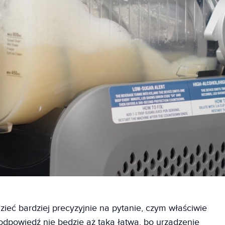
eć bardziej precyzyjnie na pytanie, czym właściwie
odpowiedź nie będzie aż taka łatwa, bo urządzenie