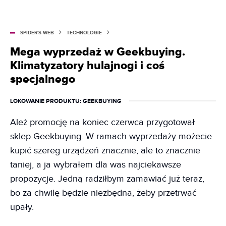
opowiedzenia. Jego pierwsza obecność w mediach
dotyczyła muzyki – współtworzył Overkill.pl. Ciąg dalszy
jego rozwoju dotyczył już tylko nowych technologii.
SPIDER'S WEB
TECHNOLOGIE
Zanim dołączył do zespołu Spider’s Web przez lata
Mega wyprzedaż w Geekbuying.
współtworzył CHIP.pl i Magazyn CHIP.
Klimatyzatory hulajnogi i coś
specjalnego
LOKOWANIE PRODUKTU
: GEEKBUYING
Ależ promocję na koniec czerwca przygotował
sklep Geekbuying. W ramach wyprzedaży możecie
kupić szereg urządzeń znacznie, ale to znacznie
taniej, a ja wybrałem dla was najciekawsze
propozycje. Jedną radziłbym zamawiać już teraz,
bo za chwilę będzie niezbędna, żeby przetrwać
upały.