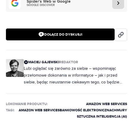
Spider's Web w Google
GOOGLE DISCOVER
DOŁĄCZ DO DYSKUSJI
MACIEJ GAJEWSKI
REDAKTOR
Lubi oglądać się zarówno za siebie – wspominając
przełomowe dokonania w informatyce – jak i przed
siebie, będąc nieustannie ciekawym tego, co będzie
dalej. Jego zainteresowania to przede wszystkim
software: UI/UX, algorytmy, uczenie maszynowe, chmura
czy sztuczna inteligencja. Nic dziwnego, że jako
LOKOWANIE PRODUKTU
:
AMAZON WEB SERVICES
specjalizację obrał sobie pilnowanie firmy Microsoft.
TAGI:
AMAZON WEB SERVICES
BANKOWOŚĆ ELEKTRONICZNA
CHMURY
Uwielbia też sztukę gier i kina, przez co wyrósł na
SZTUCZNA INTELIGENCJA (AI)
pasjonata sprzętu RTV – a i o technologii
wspomnianych gier i filmów ma wiele ciekawego do