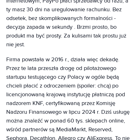
internetowym, PayPo płaci sprzedawcy od razu, a
ty masz 30 dni na uregulowanie rachunku. Bez
odsetek, bez skomplikowanych formalności -
decyzja zapada w sekundy . Brzmi prosto, bo
produkt ma być prosty. Za kulisami tak prostu już
nie jest.
Firma powstała w 2016 r., działa więc dekadę.
Przez te lata przeszła drogę od pilotażowego
startupu testującego czy Polacy w ogóle będą
chcieli płacić z odroczeniem (spoiler: chcą) po
licencjonowaną krajową instytucję płatniczą pod
nadzorem KNF, certyfikowaną przez Komisję
Nadzoru Finansowego w lipcu 2024 r. Dziś usługę
można znaleźć w ponad 60 tys. sklepach online,
wśród partnerów są MediaMarkt, Reserved,
Sephora, Decathlon, Allegro czy AliExpress. To nie