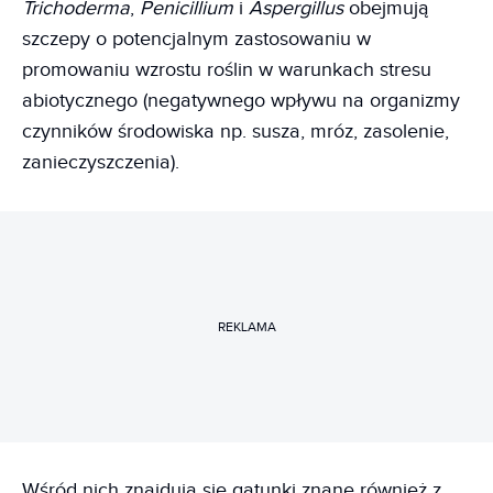
Trichoderma
,
Penicillium
i
Aspergillus
obejmują
szczepy o potencjalnym zastosowaniu w
promowaniu wzrostu roślin w warunkach stresu
abiotycznego (negatywnego wpływu na organizmy
czynników środowiska np. susza, mróz, zasolenie,
zanieczyszczenia).
REKLAMA
Wśród nich znajdują się gatunki znane również z