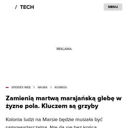
MENU
REKLAMA
SPIDER'S WEB
NAUKA
KOSMOS
Zamienią martwą marsjańską glebę w
żyzne pola. Kluczem są grzyby
Kolonia ludzi na Marsie będzie musiała być
samowystarczalna. Nie da się bez końca