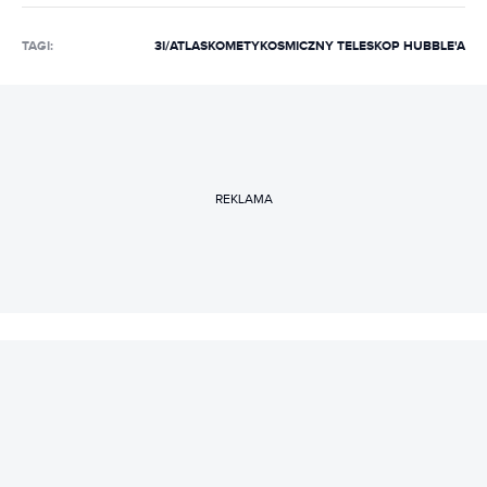
TAGI:
3I/ATLAS
KOMETY
KOSMICZNY TELESKOP HUBBLE'A
REKLAMA