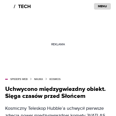
MENU
REKLAMA
SPIDER'S WEB
NAUKA
KOSMOS
Uchwycono międzygwiezdny obiekt.
Sięga czasów przed Słońcem
Kosmiczny Teleskop Hubble’a uchwycił pierwsze
zdjęcia nowej międzygwiezdnej komety 3I/ATLAS.