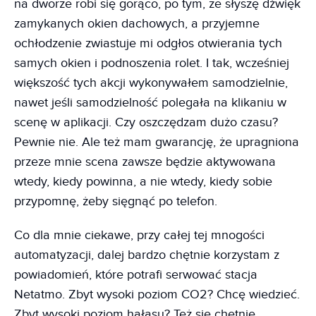
na dworze robi się gorąco, po tym, że słyszę dźwięk
zamykanych okien dachowych, a przyjemne
ochłodzenie zwiastuje mi odgłos otwierania tych
samych okien i podnoszenia rolet. I tak, wcześniej
większość tych akcji wykonywałem samodzielnie,
nawet jeśli samodzielność polegała na klikaniu w
scenę w aplikacji. Czy oszczędzam dużo czasu?
Pewnie nie. Ale też mam gwarancję, że upragniona
przeze mnie scena zawsze będzie aktywowana
wtedy, kiedy powinna, a nie wtedy, kiedy sobie
przypomnę, żeby sięgnąć po telefon.
Co dla mnie ciekawe, przy całej tej mnogości
automatyzacji, dalej bardzo chętnie korzystam z
powiadomień, które potrafi serwować stacja
Netatmo. Zbyt wysoki poziom CO2? Chcę wiedzieć.
Zbyt wysoki poziom hałasu? Też się chętnie