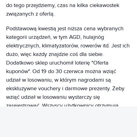
do tego przejdziemy, czas na kilka ciekawostek
związanych z ofertą.
Podstawową kwestią jest niższa cena wybranych
kategorii urządzeń, w tym AGD, hulajnóg
elektrycznych, klimatyzatorów, rowerów itd. Jest ich
dużo, więc każdy znajdzie coś dla siebie.
Dodatkowo sklep uruchomił loterię "Oferta
kuponów". Od 19 do 30 czerwca można wziąć
udział w losowaniu, w którym nagrodami są
ekskluzywne vouchery i darmowe prezenty. Żeby
wziąć udział w losowaniu wystarczy się
zarejestrować. Wszyscy użytkownicy otrzymują
jedną szansę dziennie, a ci, którzy wcześniej
składali zamówienia na Geekbuying mają
dodatkowe 3 szanse dziennie. Jeżeli jednak jesteś