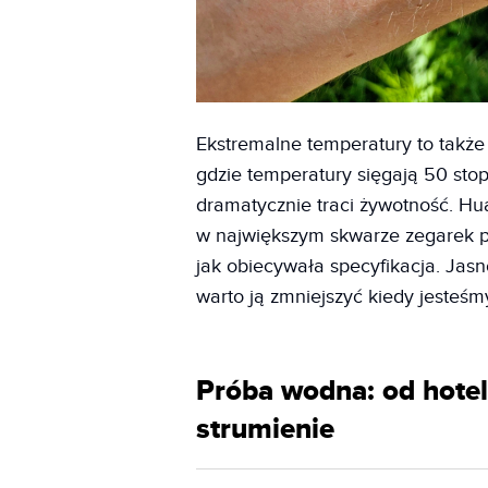
Ekstremalne temperatury to także t
gdzie temperatury sięgają 50 sto
dramatycznie traci żywotność. H
w największym skwarze zegarek p
jak obiecywała specyfikacja. Jasn
warto ją zmniejszyć kiedy jesteś
Próba wodna: od hote
strumienie