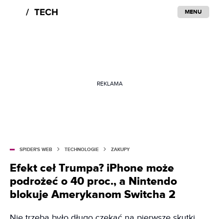
MENU
REKLAMA
SPIDER'S WEB
TECHNOLOGIE
ZAKUPY
Efekt ceł Trumpa? iPhone może
podrożeć o 40 proc., a Nintendo
blokuje Amerykanom Switcha 2
Nie trzeba było długo czekać na pierwsze skutki