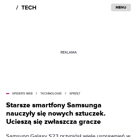
MENU
REKLAMA
SPIDER'S WEB
TECHNOLOGIE
SPRZĘT
Starsze smartfony Samsunga
nauczyły się nowych sztuczek.
Ucieszą się zwłaszcza gracze
Samsung Galaxy S23 przyniósł wiele usprawnień w