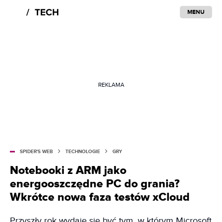
MENU
REKLAMA
SPIDER'S WEB
TECHNOLOGIE
GRY
Notebooki z ARM jako
energooszczędne PC do grania?
Wkrótce nowa faza testów xCloud
Przyszły rok wydaje się być tym, w którym Microsoft