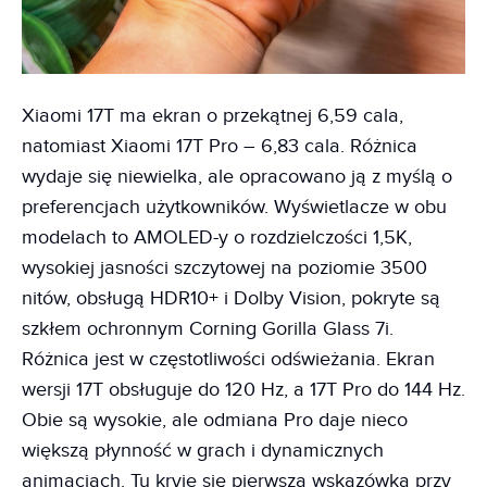
Xiaomi 17T ma ekran o przekątnej 6,59 cala,
natomiast Xiaomi 17T Pro – 6,83 cala. Różnica
wydaje się niewielka, ale opracowano ją z myślą o
preferencjach użytkowników. Wyświetlacze w obu
modelach to AMOLED-y o rozdzielczości 1,5K,
wysokiej jasności szczytowej na poziomie 3500
nitów, obsługą HDR10+ i Dolby Vision, pokryte są
szkłem ochronnym Corning Gorilla Glass 7i.
Różnica jest w częstotliwości odświeżania. Ekran
wersji 17T obsługuje do 120 Hz, a 17T Pro do 144 Hz.
Obie są wysokie, ale odmiana Pro daje nieco
większą płynność w grach i dynamicznych
animacjach. Tu kryje się pierwsza wskazówka przy