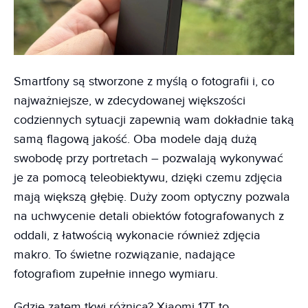
Smartfony są stworzone z myślą o fotografii i, co
najważniejsze, w zdecydowanej większości
codziennych sytuacji zapewnią wam dokładnie taką
samą flagową jakość. Oba modele dają dużą
swobodę przy portretach – pozwalają wykonywać
je za pomocą teleobiektywu, dzięki czemu zdjęcia
mają większą głębię. Duży zoom optyczny pozwala
na uchwycenie detali obiektów fotografowanych z
oddali, z łatwością wykonacie również zdjęcia
makro. To świetne rozwiązanie, nadające
fotografiom zupełnie innego wymiaru.
Gdzie zatem tkwi różnica? Xiaomi 17T to