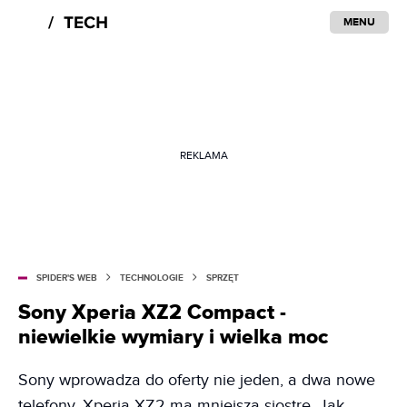
MENU
REKLAMA
SPIDER'S WEB
TECHNOLOGIE
SPRZĘT
Sony Xperia XZ2 Compact -
niewielkie wymiary i wielka moc
Sony wprowadza do oferty nie jeden, a dwa nowe
telefony. Xperia XZ2 ma mniejszą siostrę. Jak