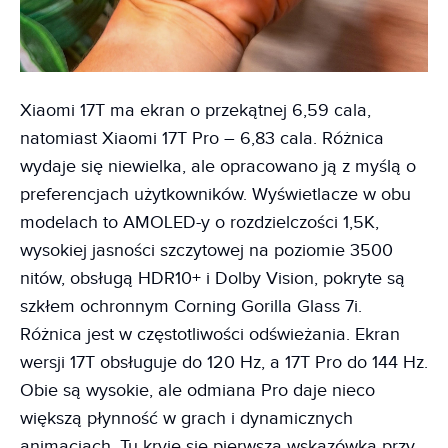
Xiaomi 17T ma ekran o przekątnej 6,59 cala,
natomiast Xiaomi 17T Pro – 6,83 cala. Różnica
wydaje się niewielka, ale opracowano ją z myślą o
preferencjach użytkowników. Wyświetlacze w obu
modelach to AMOLED-y o rozdzielczości 1,5K,
wysokiej jasności szczytowej na poziomie 3500
nitów, obsługą HDR10+ i Dolby Vision, pokryte są
szkłem ochronnym Corning Gorilla Glass 7i.
Różnica jest w częstotliwości odświeżania. Ekran
wersji 17T obsługuje do 120 Hz, a 17T Pro do 144 Hz.
Obie są wysokie, ale odmiana Pro daje nieco
większą płynność w grach i dynamicznych
animacjach. Tu kryje się pierwsza wskazówka przy