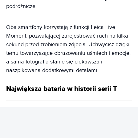
podróżniczej.
Oba smartfony korzystają z funkcji Leica Live
Moment, pozwalającej zarejestrować ruch na kilka
sekund przed zrobieniem zdjęcia. Uchwycisz dzięki
temu towarzyszące obrazowaniu uśmiech i emocje,
a sama fotografia stanie się ciekawsza i
naszpikowana dodatkowymi detalami.
Największa bateria w historii serii T
Jeśli chodzi o czas pracy na jednym ładowaniu,
Xiaomi 17T korzysta z baterii o pojemności 6500
mAh, obsługuje ładowanie przewodowe z mocą do
67 W i zwrotne do 22,5 W przewodowo, ale nie