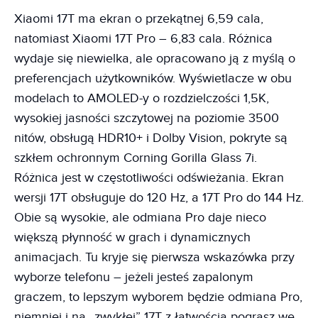
Xiaomi 17T ma ekran o przekątnej 6,59 cala,
natomiast Xiaomi 17T Pro – 6,83 cala. Różnica
wydaje się niewielka, ale opracowano ją z myślą o
preferencjach użytkowników. Wyświetlacze w obu
modelach to AMOLED-y o rozdzielczości 1,5K,
wysokiej jasności szczytowej na poziomie 3500
nitów, obsługą HDR10+ i Dolby Vision, pokryte są
szkłem ochronnym Corning Gorilla Glass 7i.
Różnica jest w częstotliwości odświeżania. Ekran
wersji 17T obsługuje do 120 Hz, a 17T Pro do 144 Hz.
Obie są wysokie, ale odmiana Pro daje nieco
większą płynność w grach i dynamicznych
animacjach. Tu kryje się pierwsza wskazówka przy
wyborze telefonu – jeżeli jesteś zapalonym
graczem, to lepszym wyborem będzie odmiana Pro,
niemniej i na „zwykłej” 17T z łatwością pograsz we