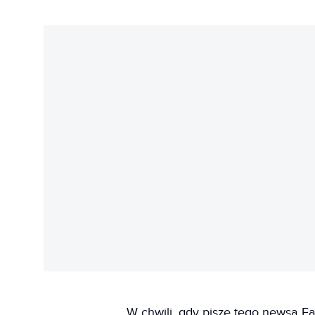
W chwili, gdy piszę tego newsa F