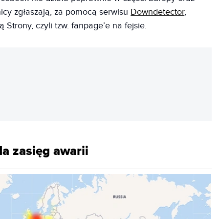
cy zgłaszają, za pomocą serwisu
Downdetector
,
 Strony, czyli tzw. fanpage’e na fejsie.
REKLAMA
da zasięg awarii