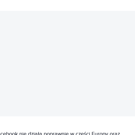
REKLAMA
acebook nie działa poprawnie w części Europy oraz