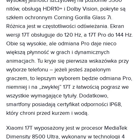
wysokiej jasności szczytowej na poziomie 3500
nitów, obsługą HDR10+ i Dolby Vision, pokryte są
szkłem ochronnym Corning Gorilla Glass 7i.
Różnica jest w częstotliwości odświeżania. Ekran
wersji 17T obsługuje do 120 Hz, a 17T Pro do 144 Hz.
Obie są wysokie, ale odmiana Pro daje nieco
większą płynność w grach i dynamicznych
animacjach. Tu kryje się pierwsza wskazówka przy
wyborze telefonu – jeżeli jesteś zapalonym
graczem, to lepszym wyborem będzie odmiana Pro,
niemniej i na „zwykłej” 17T z łatwością pograsz we
wszystkie wymagające tytuły. Dodatkowo,
smartfony posiadają certyfikat odporności IP68,
który chroni przed kurzem i wodą.
Xiaomi 17T wyposażony jest w procesor MediaTek
Dimensity 8500 Ultra, wykonany w technologii 4