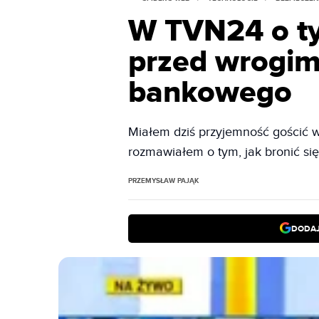
W TVN24 o tym
przed wrogim
bankowego
Miałem dziś przyjemność gościć w
rozmawiałem o tym, jak bronić s
PRZEMYSŁAW PAJĄK
DODAJ