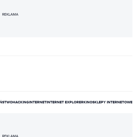
REKLAMA
EŃSTWO
HACKING
INTERNET
INTERNET EXPLORER
KINO
SKLEPY INTERNETOWE
REKLAMA