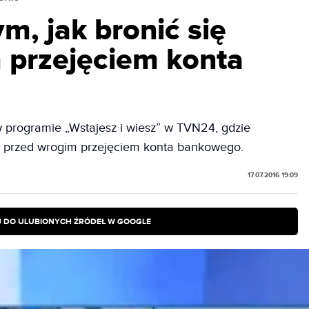
, jak bronić się
 przejęciem konta
 programie „Wstajesz i wiesz” w TVN24, gdzie
ię przed wrogim przejęciem konta bankowego.
17.07.2016 19:09
 DO ULUBIONYCH ŹRÓDEŁ W GOOGLE