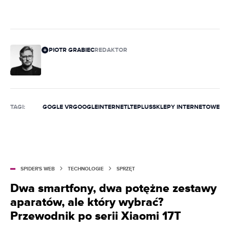
PIOTR GRABIEC
REDAKTOR
TAGI:
GOGLE VR
GOOGLE
INTERNET
LTE
PLUS
SKLEPY INTERNETOWE
SPIDER'S WEB
TECHNOLOGIE
SPRZĘT
Dwa smartfony, dwa potężne zestawy
aparatów, ale który wybrać?
Przewodnik po serii Xiaomi 17T