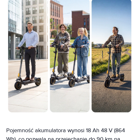
Pojemność akumulatora wynosi 18 Ah 48 V (864
Wh), co pozwala na przejechanie do 90 km na