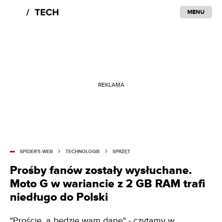
MENU
REKLAMA
SPIDER'S WEB
TECHNOLOGIE
SPRZĘT
Prośby fanów zostały wysłuchane.
Moto G w wariancie z 2 GB RAM trafi
niedługo do Polski
"Proście, a będzie wam dane" - czytamy w