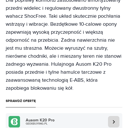
Dla poprawy komfortu zastosowano amortyzowany
przedni widelec i regulowany dwustronny tylny
wahacz ShocFree. Taki układ skutecznie pochłania
wstrząsy i wibracje. Bezdętkowe 10-calowe opony
zapewniają wysoką przyczepność i większą
odporność na przebicia. Żadna nawierzchnia nie
jest mu straszna. Możecie wyruszyć na szutry,
nierówne chodniki, ale i mieszany teren nie stanowi
żadnego wyzwania. Hulajnoga Ausom K20 Pro
posiada przednie i tylne hamulce tarczowe z
zaawansowaną technologią E-ABS, która
zapobiega blokowaniu się kół.
SPRAWDŹ OFERTĘ
Ausom K20 Pro
GEEKBUYING.PL