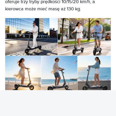
oferuje trzy tryby prędkości 10/15/20 km/h, a
kierowca może mieć masę aż 130 kg.
Akumulator 18 Ah 48 V zapewnia zasięg aż do 90
km. Bezpieczeństwo znacząco poprawia pełne