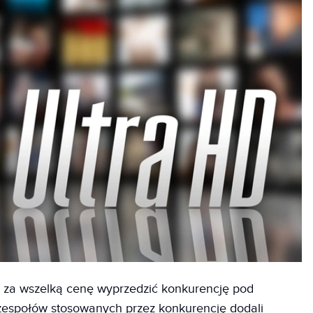
i za wszelką cenę wyprzedzić konkurencję pod
dzespołów stosowanych przez konkurencję dodali