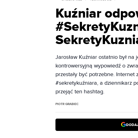
Kuźniar odpo
#SekretyKuzn
SekretyKuzni
Jarosław Kuźniar ostatnio był na
kontrowersyjną wypowiedź o zwra
przestały być potrzebne. Internet
#sekretykuźniara, a dziennikarz p
przejąć ten hashtag.
PIOTR GRABIEC
DODAJ