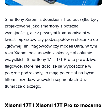
Smartfony Xiaomi z dopiskiem T od początku były
projektowane jako smartfony z potężną
wydajnością, ale z pewnymi kompromisami w
kwestii aparatów czy podzespołów w stosunku do
„głównej” linii flagowców czy modeli Ultra. W tym
roku Xiaomi postanowiło zaskoczyć absolutnie
wszystkich. Smartfony 17T i 17T Pro to prawdziwe
flagowce, które nie dość, że są wyposażone w
potężne podzespoły, to mają potencjał na bycie
hitem sprzedaży w swoich segmentach. Już
tłumaczę dlaczego.
Xiaomi 17T i Xiaomi 17T Pro to mocarne