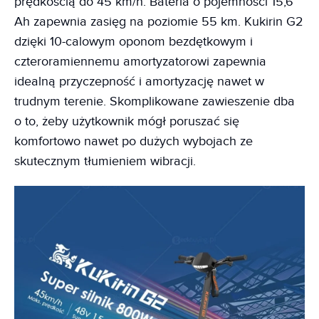
prędkością do 45 km/h. Bateria o pojemności 15,6
Ah zapewnia zasięg na poziomie 55 km. Kukirin G2
dzięki 10-calowym oponom bezdętkowym i
czteroramiennemu amortyzatorowi zapewnia
idealną przyczepność i amortyzację nawet w
trudnym terenie. Skomplikowane zawieszenie dba
o to, żeby użytkownik mógł poruszać się
komfortowo nawet po dużych wybojach ze
skutecznym tłumieniem wibracji.