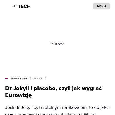
MENU
REKLAMA
SPIDER'S WEB
NAUKA
Dr Jekyll i placebo, czyli jak wygrać
Eurowizję
Jeśli dr Jekyll był rzetelnym naukowcem, to co jakiś
czas serwował sobie zastrzyk placebo. W ten