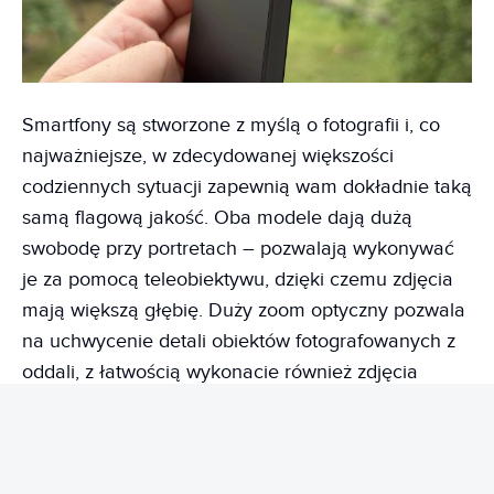
Smartfony są stworzone z myślą o fotografii i, co
najważniejsze, w zdecydowanej większości
codziennych sytuacji zapewnią wam dokładnie taką
samą flagową jakość. Oba modele dają dużą
swobodę przy portretach – pozwalają wykonywać
je za pomocą teleobiektywu, dzięki czemu zdjęcia
mają większą głębię. Duży zoom optyczny pozwala
na uchwycenie detali obiektów fotografowanych z
oddali, z łatwością wykonacie również zdjęcia
makro. To świetne rozwiązanie, nadające
fotografiom zupełnie innego wymiaru.
Gdzie zatem tkwi różnica? Xiaomi 17T to