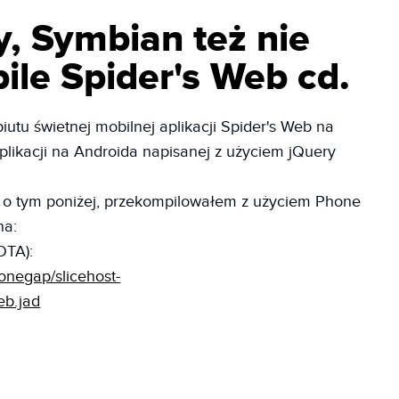
ry, Symbian też nie
bile Spider's Web cd.
iutu świetnej mobilnej aplikacji Spider's Web na
likacji na Androida napisanej z użyciem jQuery
M, o tym poniżej, przekompilowałem z użyciem Phone
na:
OTA):
negap/slicehost-
eb.jad