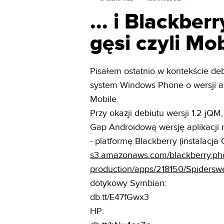
... i Blackber
gęsi czyli Mo
Pisałem ostatnio w kontekście deb
system Windows Phone o wersji ap
Mobile.
Przy okazji debiutu wersji 1.2 jQ
Gap Androidową wersję aplikacji 
- platformę Blackberry (instalacja 
s3.amazonaws.com/blackberry.pho
production/apps/218150/Spidersw
dotykowy Symbian:
db.tt/E47fGwx3
HP: