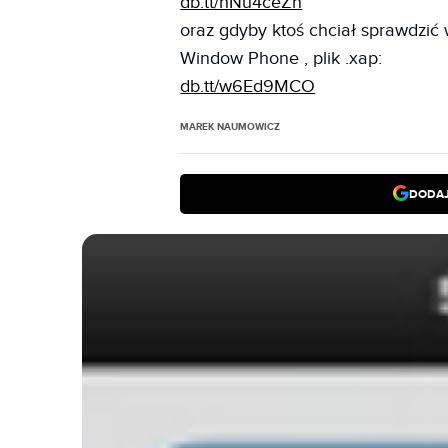
db.tt/hNu4ceZn
oraz gdyby ktoś chciał sprawdzić 
Window Phone , plik .xap:
db.tt/w6Ed9MCO
MAREK NAUMOWICZ
DODAJ