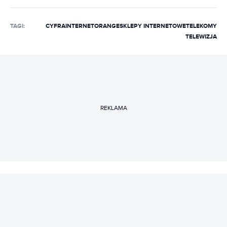
TAGI:
CYFRA
INTERNET
ORANGE
SKLEPY INTERNETOWE
TELEKOMY
TELEWIZJA
REKLAMA