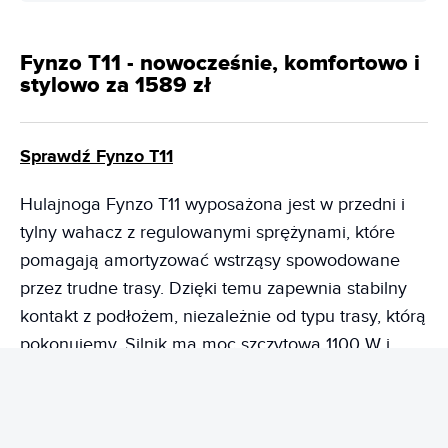
Fynzo T11 - nowocześnie, komfortowo i
stylowo za 1589 zł
Sprawdź Fynzo T11
Hulajnoga Fynzo T11 wyposażona jest w przedni i
tylny wahacz z regulowanymi sprężynami, które
pomagają amortyzować wstrząsy spowodowane
przez trudne trasy. Dzięki temu zapewnia stabilny
kontakt z podłożem, niezależnie od typu trasy, którą
pokonujemy. Silnik ma moc szczytową 1100 W i
moment obrotowy na poziomie 26 Nm. Domyślna
prędkość wynosi do 20 km/h, ale podobno można
ją łatwo zwiększyć. Akumulator o pojemności 748,8