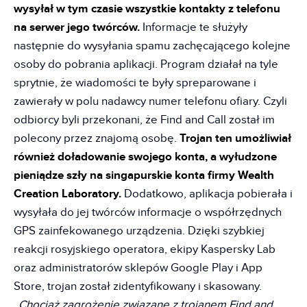
wysyłał w tym czasie wszystkie kontakty z telefonu
na serwer jego twórców.
Informacje te służyły
następnie do wysyłania spamu zachęcającego kolejne
osoby do pobrania aplikacji. Program działał na tyle
sprytnie, że wiadomości te były spreparowane i
zawierały w polu nadawcy numer telefonu ofiary. Czyli
odbiorcy byli przekonani, że Find and Call został im
polecony przez znajomą osobę.
Trojan ten umożliwiał
również doładowanie swojego konta, a wyłudzone
pieniądze szły na singapurskie konta firmy Wealth
Creation Laboratory.
Dodatkowo, aplikacja pobierała i
wysyłała do jej twórców informacje o współrzędnych
GPS zainfekowanego urządzenia. Dzięki szybkiej
reakcji rosyjskiego operatora, ekipy Kaspersky Lab
oraz administratorów sklepów Google Play i App
Store, trojan został zidentyfikowany i skasowany.
„Chociaż zagrożenie związane z trojanem Find and