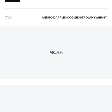
TAGI:
ANDROID
APPLE
GOOGLE
IOS
TROJANY
WIRUSY
REKLAMA