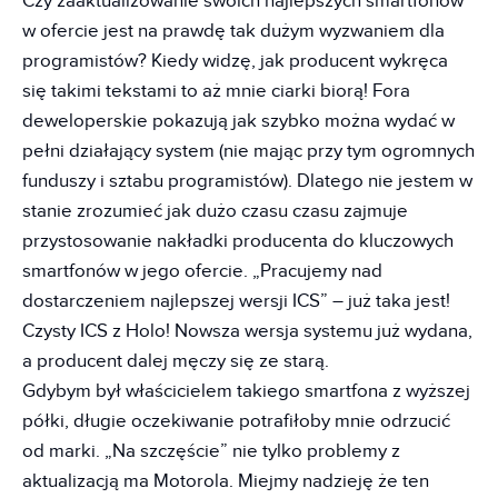
Czy zaaktualizowanie swoich najlepszych smartfonów
w ofercie jest na prawdę tak dużym wyzwaniem dla
programistów? Kiedy widzę, jak producent wykręca
się takimi tekstami to aż mnie ciarki biorą! Fora
deweloperskie pokazują jak szybko można wydać w
pełni działający system (nie mając przy tym ogromnych
funduszy i sztabu programistów). Dlatego nie jestem w
stanie zrozumieć jak dużo czasu czasu zajmuje
przystosowanie nakładki producenta do kluczowych
smartfonów w jego ofercie. „Pracujemy nad
dostarczeniem najlepszej wersji ICS” – już taka jest!
Czysty ICS z Holo! Nowsza wersja systemu już wydana,
a producent dalej męczy się ze starą.
Gdybym był właścicielem takiego smartfona z wyższej
półki, długie oczekiwanie potrafiłoby mnie odrzucić
od marki. „Na szczęście” nie tylko problemy z
aktualizacją ma Motorola. Miejmy nadzieję że ten