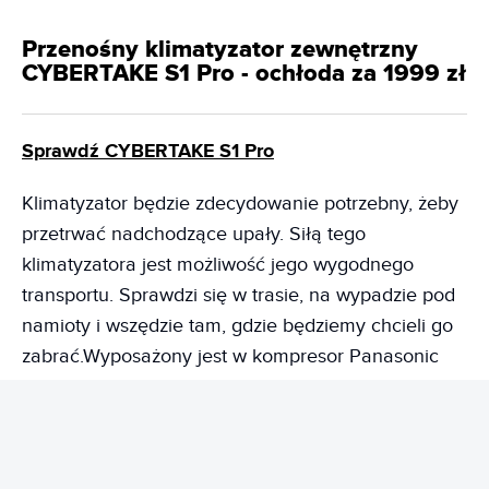
Przenośny klimatyzator zewnętrzny
CYBERTAKE S1 Pro - ochłoda za 1999 zł
Sprawdź CYBERTAKE S1 Pro
Klimatyzator będzie zdecydowanie potrzebny, żeby
przetrwać nadchodzące upały. Siłą tego
klimatyzatora jest możliwość jego wygodnego
transportu. Sprawdzi się w trasie, na wypadzie pod
namioty i wszędzie tam, gdzie będziemy chcieli go
zabrać.Wyposażony jest w kompresor Panasonic
zapewniający zaawansowaną technologię
inteligentnej częstotliwości zmiennej, owocując
bardziej precyzyjnym i błyskawicznym
chłodzeniem. W zwykłej pracy jest bardzo cichy, bo