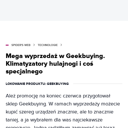
SPIDER'S WEB
TECHNOLOGIE
Mega wyprzedaż w Geekbuying.
Klimatyzatory hulajnogi i coś
specjalnego
LOKOWANIE PRODUKTU
: GEEKBUYING
Ależ promocję na koniec czerwca przygotował
sklep Geekbuying. W ramach wyprzedaży możecie
kupić szereg urządzeń znacznie, ale to znacznie
taniej, a ja wybrałem dla was najciekawsze
propozycje. Jedną radziłbym zamawiać już teraz,