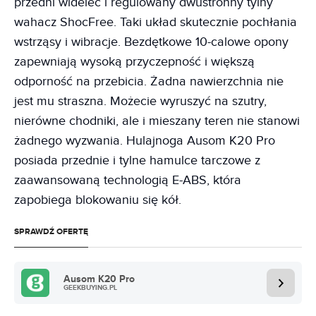
przedni widelec i regulowany dwustronny tylny
wahacz ShocFree. Taki układ skutecznie pochłania
wstrząsy i wibracje. Bezdętkowe 10-calowe opony
zapewniają wysoką przyczepność i większą
odporność na przebicia. Żadna nawierzchnia nie
jest mu straszna. Możecie wyruszyć na szutry,
nierówne chodniki, ale i mieszany teren nie stanowi
żadnego wyzwania. Hulajnoga Ausom K20 Pro
posiada przednie i tylne hamulce tarczowe z
zaawansowaną technologią E-ABS, która
zapobiega blokowaniu się kół.
SPRAWDŹ OFERTĘ
Ausom K20 Pro
GEEKBUYING.PL