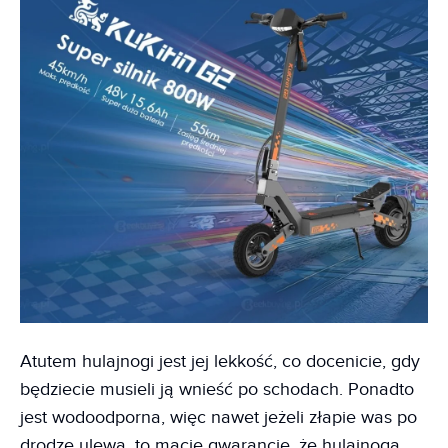
Atutem hulajnogi jest jej lekkość, co docenicie, gdy
będziecie musieli ją wnieść po schodach. Ponadto
jest wodoodporna, więc nawet jeżeli złapie was po
drodze ulewa, to macie gwarancję, że hulajnoga