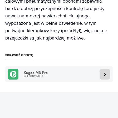
calowymi pneumatycznymi oponami zapewnia
bardzo dobrą przyczepność i kontrolę toru jazdy
nawet na mokrej nawierzchni. Hulajnoga
wyposażona jest w pełne oświetlenie, w tym
podwójne kierunkowskazy (przód/tył), więc nocne
przejażdżki są jak najbardziej możliwe.
SPRAWDŹ OFERTĘ
Kugoo M3 Pro
GEEKBUYING.PL
Przenośny klimatyzator zewnętrzny
CYBERTAKE S1 Pro - ochłoda za 1999 zł