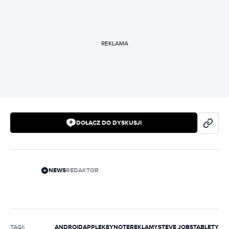
REKLAMA
DOŁĄCZ DO DYSKUSJI
NEWS
REDAKTOR
TAGI:
ANDROID
APPLE
KEYNOTE
REKLAMY
STEVE JOBS
TABLETY