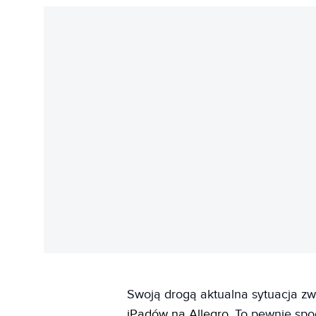
Swoją drogą aktualna sytuacja z
iPadów na Allegro
. To pewnie sp