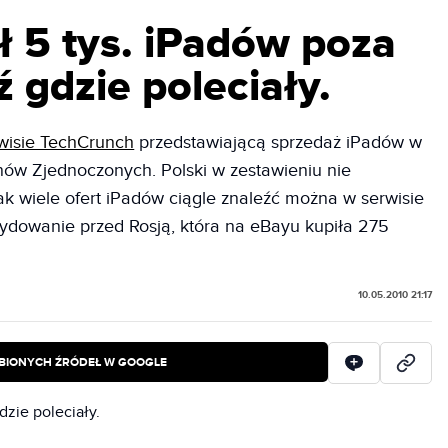
ł 5 tys. iPadów poza
 gdzie poleciały.
wisie TechCrunch
przedstawiającą sprzedaż iPadów w
nów Zjednoczonych. Polski w zestawieniu nie
jak wiele ofert iPadów ciągle znaleźć można w serwisie
cydowanie przed Rosją, która na eBayu kupiła 275
10.05.2010 21:17
BIONYCH ŹRÓDEŁ W GOOGLE