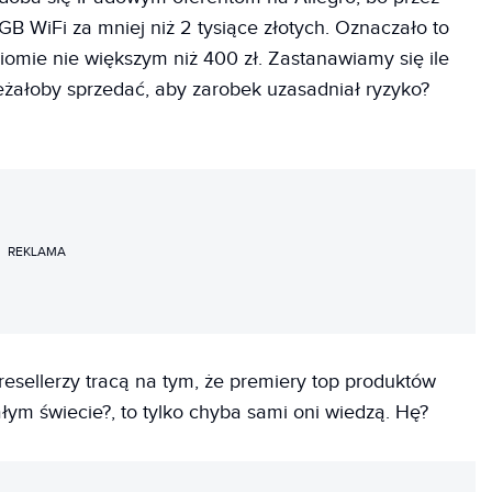
B WiFi za mniej niż 2 tysiące złotych. Oznaczało to
omie nie większym niż 400 zł. Zastanawiamy się ile
eżałoby sprzedać, aby zarobek uzasadniał ryzyko?
REKLAMA
y resellerzy tracą na tym, że premiery top produktów
łym świecie?, to tylko chyba sami oni wiedzą. Hę?