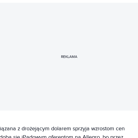
REKLAMA
wiązana z drożejącym dolarem sprzyja wzrostom cen
odoba się iPadowym oferentom na Allegro, bo przez