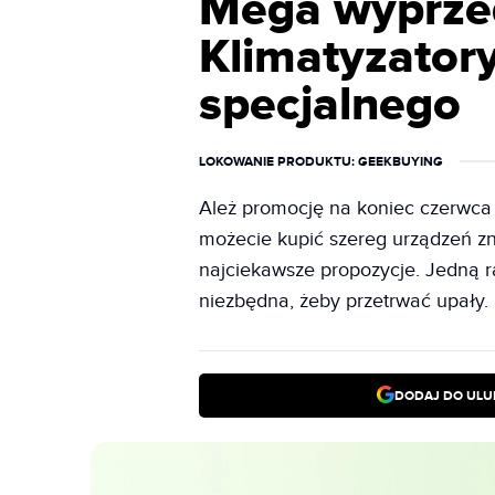
Mega wyprze
Klimatyzatory
specjalnego
LOKOWANIE PRODUKTU
: GEEKBUYING
Ależ promocję na koniec czerwc
możecie kupić szereg urządzeń zna
najciekawsze propozycje. Jedną r
niezbędna, żeby przetrwać upały.
DODAJ DO ULU