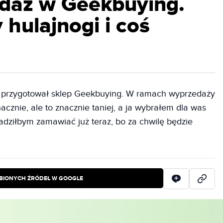
daż w Geekbuying.
 hulajnogi i coś
a przygotował sklep Geekbuying. W ramach wyprzedaży
cznie, ale to znacznie taniej, a ja wybrałem dla was
adziłbym zamawiać już teraz, bo za chwilę będzie
BIONYCH ŹRÓDEŁ W GOOGLE