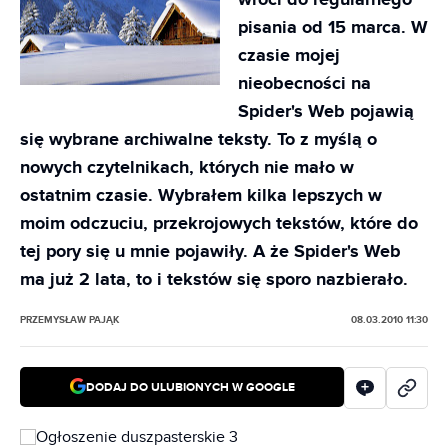
wróci do regularnego
pisania od 15 marca. W
czasie mojej
nieobecności na
Spider's Web pojawią
się wybrane archiwalne teksty. To z myślą o
nowych czytelnikach, których nie mało w
ostatnim czasie. Wybrałem kilka lepszych w
moim odczuciu, przekrojowych tekstów, które do
tej pory się u mnie pojawiły. A że Spider's Web
ma już 2 lata, to i tekstów się sporo nazbierało.
PRZEMYSŁAW PAJĄK
08.03.2010 11:30
DODAJ DO ULUBIONYCH W GOOGLE