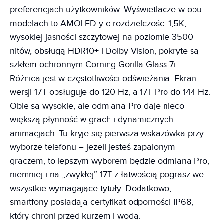
preferencjach użytkowników. Wyświetlacze w obu
modelach to AMOLED-y o rozdzielczości 1,5K,
wysokiej jasności szczytowej na poziomie 3500
nitów, obsługą HDR10+ i Dolby Vision, pokryte są
szkłem ochronnym Corning Gorilla Glass 7i.
Różnica jest w częstotliwości odświeżania. Ekran
wersji 17T obsługuje do 120 Hz, a 17T Pro do 144 Hz.
Obie są wysokie, ale odmiana Pro daje nieco
większą płynność w grach i dynamicznych
animacjach. Tu kryje się pierwsza wskazówka przy
wyborze telefonu – jeżeli jesteś zapalonym
graczem, to lepszym wyborem będzie odmiana Pro,
niemniej i na „zwykłej” 17T z łatwością pograsz we
wszystkie wymagające tytuły. Dodatkowo,
smartfony posiadają certyfikat odporności IP68,
który chroni przed kurzem i wodą.