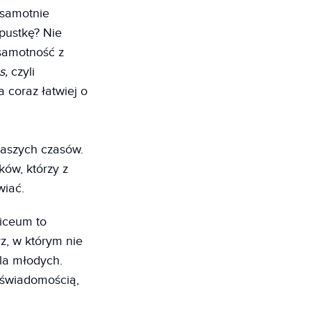
 samotnie
pustkę? Nie
 samotność z
ss,
czyli
a coraz łatwiej o
naszych czasów.
tków, którzy z
wiać.
liceum to
rz, w którym nie
dla młodych.
 świadomością,