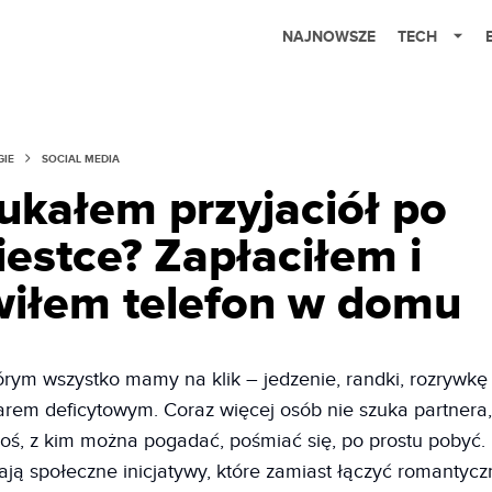
NAJNOWSZE
TECH
GIE
SOCIAL MEDIA
ukałem przyjaciół po
iestce? Zapłaciłem i
wiłem telefon w domu
órym wszystko mamy na klik – jedzenie, randki, rozrywkę
arem deficytowym. Coraz więcej osób nie szuka partnera, 
ś, z kim można pogadać, pośmiać się, po prostu pobyć. I 
ają społeczne inicjatywy, które zamiast łączyć romantyczn