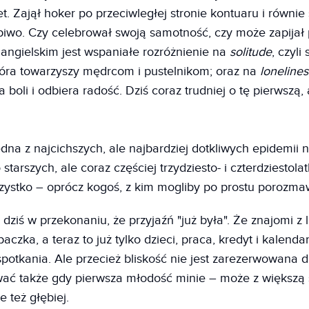
t. Zajął hoker po przeciwległej stronie kontuaru i równie
piwo. Czy celebrował swoją samotność, czy może zapijał 
angielskim jest wspaniałe rozróżnienie na
solitude
, czyli
tóra towarzyszy mędrcom i pustelnikom; oraz na
loneline
 boli i odbiera radość. Dziś coraz trudniej o tę pierwszą, 
dna z najcichszych, ale najbardziej dotkliwych epidemii 
 starszych, ale coraz częściej trzydziesto- i czterdziestola
ystko – oprócz kogoś, z kim mogliby po prostu porozma
 dziś w przekonaniu, że przyjaźń "już była". Że znajomi z 
paczka, a teraz to już tylko dzieci, praca, kredyt i kalenda
potkania. Ale przecież bliskość nie jest zarezerwowana 
ać także gdy pierwsza młodość minie – może z większą
e też głębiej.