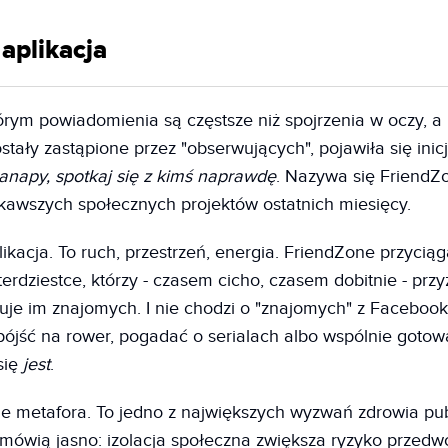
 aplikacja
órym powiadomienia są częstsze niż spojrzenia w oczy, a
ostały zastąpione przez "obserwujących", pojawiła się inic
anapy, spotkaj się z kimś naprawdę
. Nazywa się FriendZo
kawszych społecznych projektów ostatnich miesięcy.
likacja. To ruch, przestrzeń, energia. FriendZone przyciąg
zterdziestce, którzy - czasem cicho, czasem dobitnie - przy
uje im znajomych. I nie chodzi o "znajomych" z Facebooka
ójść na rower, pogadać o serialach albo wspólnie gotowa
się
jest
.
e metafora. To jedno z największych wyzwań zdrowia pu
mówią jasno: izolacja społeczna zwiększa ryzyko przedw