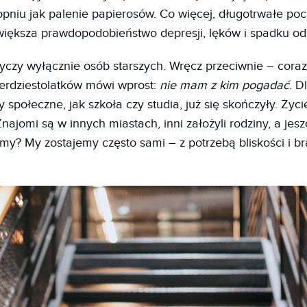
niu jak palenie papierosów. Co więcej, długotrwałe poc
iększa prawdopodobieństwo depresji, lęków i spadku od
yczy wyłącznie osób starszych. Wręcz przeciwnie – coraz
zterdziestolatków mówi wprost:
nie mam z kim pogadać
. D
 społeczne, jak szkoła czy studia, już się skończyły. Życi
najomi są w innych miastach, inni założyli rodziny, a jesz
A my? My zostajemy często sami – z potrzebą bliskości i b