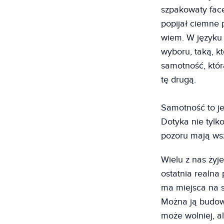
szpakowaty face
popijał ciemne 
wiem. W języku 
wyboru, taką, k
samotność, która
tę drugą.
Samotność to je
Dotyka nie tylko
pozoru mają wsz
Wielu z nas żyje
ostatnia realna 
ma miejsca na s
Można ją budow
może wolniej, al