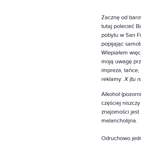
Zacznę od barowe
tutaj polecieć 
pobytu w San F
popijając samot
Wlepiałem więc 
moją uwagę prz
impreza, tańce,
reklamy:
X (tu 
Alkohol (pozorn
częściej niszczy
znajomości jest
melancholijna.
Odruchowo jedn