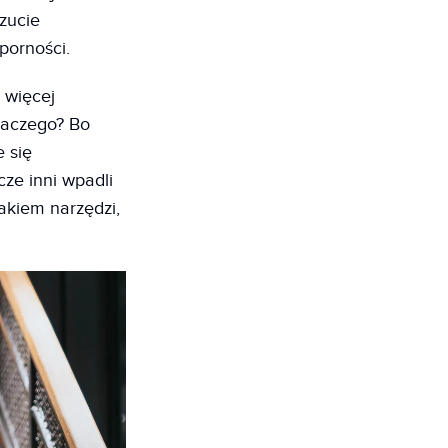
zucie
porności.
 więcej
laczego? Bo
e się
cze inni wpadli
rakiem narzędzi,