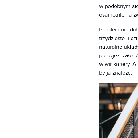
w podobnym stop
osamotnienia zw
Problem nie dot
trzydziesto- i c
naturalne układy
porozjeżdżało. Z
w wir kariery. 
by ją znaleźć.