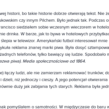
j historii, bo takie historie dobrze otwierają tekst. Nie 
Bukowskim czy innym Pilchem. Było jednak tak. Podczas o
rancisco siedziałem sobie wczesnym wieczorem w hotel
nie drinka. W barze, jak to bywa w hotelowych przybytkac
ślepia w telewizor. Amerykański futbol interesował mnie 
ykuła reklama znanej marki piwa. Była dosyć sztampowa
 żadnych telefonów, tylko bawiący się ludzie. Spodobało m
nazwa piwa). Media społecznościowe od 1864.
ie) łączy ludzi, ale nie zamierzam reklamować trunków; d
 i dzieli, niż jednoczy i cieszy. A jego potencjał otwieran
 równie duży jak zabijania tych starych. Reklama była je
ak pomyślałem o samotności. W międzyczasie do baru 