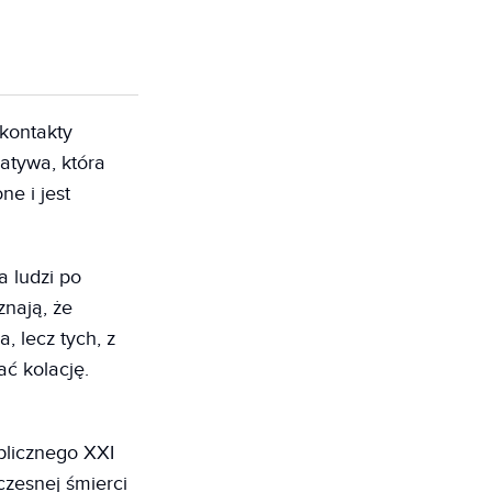
 kontakty
jatywa, która
ne i jest
a ludzi po
znają, że
, lecz tych, z
ć kolację.
blicznego XXI
czesnej śmierci