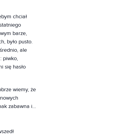
żebym chciał
statniego
owym barze,
h, było pusto.
średnio, ale
: piwko,
i się hasło
obrze wiemy, że
ia nowych
dnak zabawna i…
wszedł