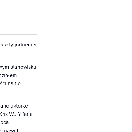
nego tygodnia na
iwym stanowisku
udziałem
ci na tle
rano aktorkę
ris Wu Yifana,
ipca
zi nawet