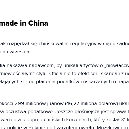
 made in China
jak rozpędzał się chiński walec regulacyjny w ciągu sąd
nia i września.
rtia nakazała nadawcom, by unikali artystów o „niewłaśc
zniewieściałym” stylu. Oficjalnie to efekt serii skandali z 
lających się od płacenia podatków i oskarżanych o napaś
kości 299 milionów juanów (46,27 miliona dolarów) uka
 oszustwa podatkowe. Jeszcze głośniejsza jest sprawa K
wiazdora k-popu o chińskich korzeniach, który został 31 l
ez policję w Pekinie pod zarzutem gwałtu. Muzykowi gro