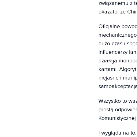
związanemu z te
okazało, że Chi
Oficjalne powo
mechanicznego s
dużo czasu spęd
Influencerzy lan
działają monopo
kartami. Algory
niejasne i mani
samoakceptacją 
Wszystko to waż
prostą odpowied
Komunistycznej 
I wygląda na to