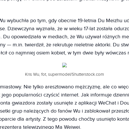
Wu wybuchła po tym, gdy obecnie 19-letnia Du Meizhu ud
se. Dziewczyna wyznała, że w wieku 17-lat została odurz
a. Du opowiedziała w mediach, że Wu używał różnych me
 — m.in. twierdził, że rekrutuje nieletnie aktorki. Du stw
łcił co najmniej osiem kobiet, w tym dwie były wówczas n
Kris Wu, fot, supermodel/Shutterstock.com
hmiastowy. Nie tylko aresztowano mężczyznę, ale co więc
jego popularności czyścić internet. Jak informuje dzienni
 konta gwiazdora zostały usunięte z aplikacji WeChat i Dou
etki grup należących do fanów Wu i zablokował przeszł
parcie dla artysty. Z tego powodu choćby usunięto konta
rezentera telewizyjnego Ma Weiwei.