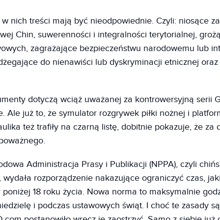
w nich treści mają być nieodpowiednie. Czyli: niosące za
wej Chin, suwerenności i integralności terytorialnej, gro
wowych, zagrażające bezpieczeństwu narodowemu lub in
egające do nienawiści lub dyskryminacji etnicznej ora
gumenty dotyczą wciąż uważanej za kontrowersyjną serii
. Ale już to, że symulator rozgrywek piłki nożnej i plat
lika też trafiły na czarną listę, dobitnie pokazuje, że z
o poważnego.
dowa Administracja Prasy i Publikacji (NPPA), czyli chińsk
, wydała rozporządzenie nakazujące ograniczyć czas, ja
 poniżej 18 roku życia. Nowa norma to maksymalnie god
niedzielę i podczas ustawowych świąt. I choć te zasady są 
D.com postanowiło wręcz je zaostrzyć. Samo z siebie już c