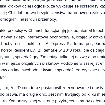
ilka kroków dalej i ogłosiło, że wykasuje ze sprzedaży ka
tucję Chin lub prawo bezpieczeństwa narodowego zakazu
rnografii, hazardu i przemocy.
kie przepisy w Chinach funkcjonują już od niemal trzech 
 nawet sklepy internetowe obchodziły je, grając w kotka 
hoćby robi — póki co — AliExpress. Platforma przykład
 horror Resident Evil 2: Remake w 2019 roku, ale działają
ynuują sprzedaż gry. Zmieniają tylko jej nazwę albo umi
 w miejsce oficjalnych plakatów. Podobnie w szarej strefi
pów on-line swobodnie kwitnie sprzedaż teoretycznie ni
gier.
ęc to, że JD.com teraz postanowił zdecydowanie i drasty
do prawa, ma drugie dno. Jest nim trwający od kilku miesi
artii Komunistycznej w stronę przykręcenia śruby całemu