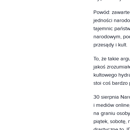
Powód: zawarte 
jedności narodo
tajemnic państ
narodowym, podż
przesądy i kult.
To, że takie ar
jakoś zrozumiałe
kultowego hydrau
stoi coś bardz
30 sierpnia Naro
i mediów online
na graniu osoby
piątek, sobotę, 
drastyczne to J