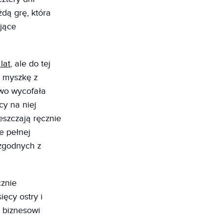
żdą grę, która
jące
lat
, ale do tej
i myszkę z
owo wycofała
cy na niej
eszczają ręcznie
e pełnej
ezgodnych z
cznie
ęcy ostry i
 biznesowi