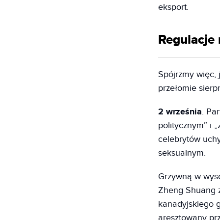
eksport.
Regulacje
Spójrzmy więc, 
przełomie sierp
2 września
. Pa
politycznym” i „
celebrytów uchy
seksualnym.
Grzywną w wyso
Zheng Shuang za
kanadyjskiego g
aresztowany prz