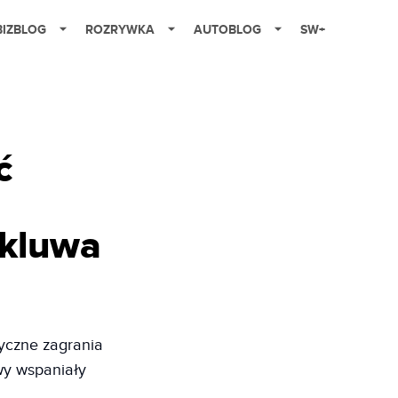
BIZBLOG
ROZRYWKA
AUTOBLOG
SW+
ć
ykluwa
tyczne zagrania
wy wspaniały