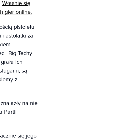
.
Własnie się
 gier online.
ścią pistoletu
 nastolatki za
kiem.
eci. Big Techy
 grała ich
sługami, są
blemy z
znalazły na nie
 Partii
acznie się jego