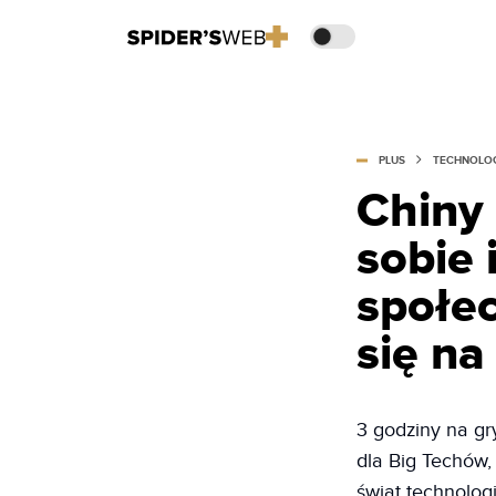
PLUS
TECHNOLO
Chiny
sobie 
społe
się na
3 godziny na gr
dla Big Techów,
świat technolog