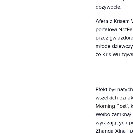
dożywocie.
Afera z Krisem 
portalowi NetEa
przez gwiazdor
młode dziewczyny
że Kris Wu zgwa
Efekt był natyc
wszelkich oznak 
Morning Post
",
Weibo zamknął s
wyrażających po
Zhanga Xina i p