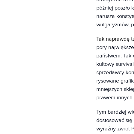
później poszło k
narusza konsty
wulgaryzmów, po
Tak naprawdę ta
pory największe
państwem. Tak c
kultowy survival
sprzedawcy kont
rysowane grafiki
mniejszych skle
prawem innych 
Tym bardziej wi
dostosować się 
wyraźny zwrot P