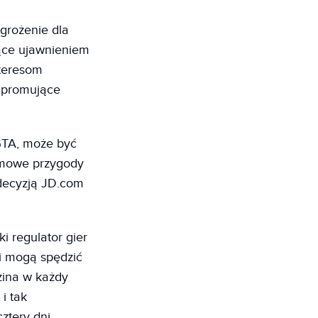
grożenie dla
żące ujawnieniem
teresom
z promujące
 GTA, może być
formowe przygody
a decyzją JD.com
i regulator gier
ki mogą spędzić
zina w każdy
i tak
ztery dni