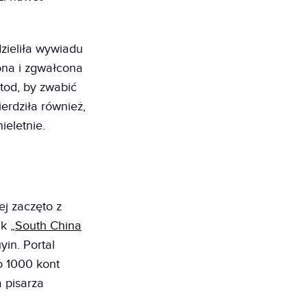
zieliła wywiadu
ona i zgwałcona
tod, by zwabić
ierdziła również,
ieletnie.
ej zaczęto z
k „
South China
yin. Portal
o 1000 kont
 pisarza