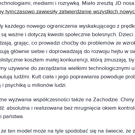
chnologiami, mediami i rozrywką. Miało zresztą JD nosa
ny tymczasowo zawiesiły zatwierdzanie wszystkich nowych
dy każdego nowego ograniczenia wyskakującego z prędko
ą ważne i dotyczą kwestii społecznie bolesnych. Dzieci i
zają, grając, co prowadzi choćby do problemów ze wzro
sują głównie siebie i doprowadzają do rozwoju hejtu w si
listycznie kosztem małej konkurencji, którą zmuszają, by
tmy używane do zarządzania wielkimi technologicznymi u
pulują ludźmi. Kult ciała i jego poprawiania powoduje pro
i psychiką u milionów ludzi.
ne wyzwania współczesności także na Zachodzie. Chiny 
ź: absolutna i realizowana bez mrugnięcia okiem kontrola
i państwa.
, że ten model może na tyle spodobać się na świecie, że z